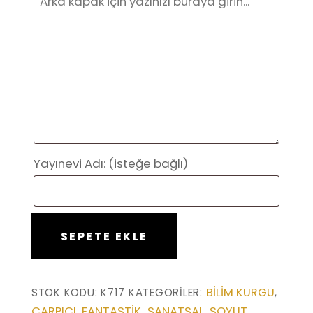
Yayınevi Adı:
(isteğe bağlı)
Altın
SEPETE EKLE
Ateşin
Yüzü
(K0717)
BILIM KURGU
STOK KODU:
K717
KATEGORILER:
,
adet
ÇARPICI
FANTASTIK
SANATSAL
SOYUT
,
,
,