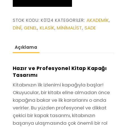
Kapağı
Tasarımı
AKADEMIK
STOK KODU:
K0124
KATEGORILER:
,
(K0124)
DINÎ
GENEL
KLASIK
MINIMALIST
SADE
,
,
,
,
adet
Açıklama
Hazır ve Profesyonel Kitap Kapağı
Tasarımı
Kitabınızın ilk izlenimi kapağıyla başlar!
Okuyucular, bir kitabı eline almadan önce
kapağına bakar ve ilk kararlarını o anda
verirler. Bu yüzden profesyonel ve dikkat
çekici bir kapak tasarımı, kitabınızın
başarıya ulaşmasında çok önemli bir rol