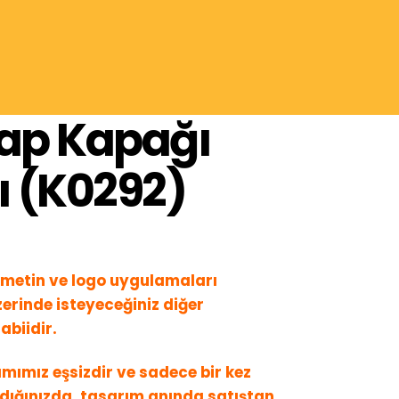
tap Kapağı
ı (K0292)
metin ve logo uygulamaları
erinde isteyeceğiniz diğer
abiidir.
mımız eşsizdir ve sadece bir kez
ldığınızda, tasarım anında satıştan