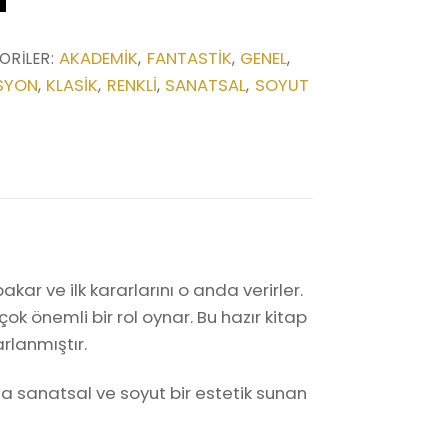
AKADEMIK
FANTASTIK
GENEL
ORILER:
,
,
,
SYON
KLASIK
RENKLI
SANATSAL
SOYUT
,
,
,
,
kar ve ilk kararlarını o anda verirler.
k önemli bir rol oynar. Bu hazır kitap
rlanmıştır.
rla sanatsal ve soyut bir estetik sunan