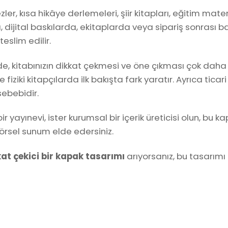
zler, kısa hikâye derlemeleri, şiir kitapları, eğitim mat
, dijital baskılarda, ekitaplarda veya sipariş sonrası 
eslim edilir.
, kitabınızın dikkat çekmesi ve öne çıkması çok daha ko
fiziki kitapçılarda ilk bakışta fark yaratır. Ayrıca t
sebebidir.
r bir yayınevi, ister kurumsal bir içerik üreticisi olun,
örsel sunum elde edersiniz.
at çekici bir kapak tasarımı
arıyorsanız, bu tasarımı 