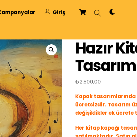
Cart
Dark
Search
Kampanyalar
Giriş
mode
Hazır Ki
Tasarım
₺
2.500,00
Kapak tasarımlarında 
ücretsizdir. Tasarım üz
değişiklikler ek ücrete t
Her kitap kapağı tasarı
satılmaktadır. Satın a