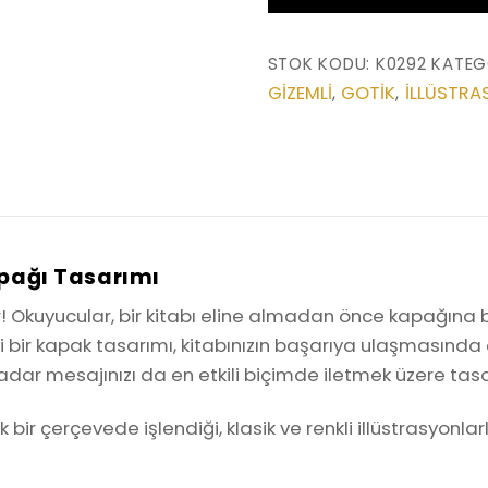
Kapağı
Tasarımı
STOK KODU:
K0292
KATEG
(K0292)
GIZEMLI
GOTIK
İLLÜSTRA
,
,
adet
apağı Tasarımı
ar! Okuyucular, bir kitabı eline almadan önce kapağına ba
 bir kapak tasarımı, kitabınızın başarıya ulaşmasında ço
dar mesajınızı da en etkili biçimde iletmek üzere tasa
ir çerçevede işlendiği, klasik ve renkli illüstrasyonla