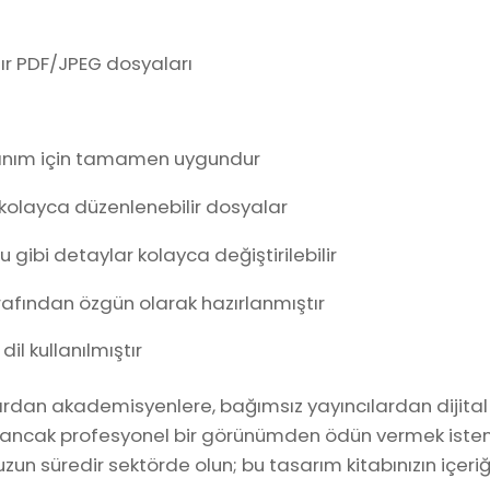
ır PDF/JPEG dosyaları
kullanım için tamamen uygundur
 kolayca düzenlenebilir dosyalar
u gibi detaylar kolayca değiştirilebilir
rafından özgün olarak hazırlanmıştır
il kullanılmıştır
ardan akademisyenlere, bağımsız yayıncılardan dijital i
an ancak profesyonel bir görünümden ödün vermek istem
er uzun süredir sektörde olun; bu tasarım kitabınızın içeri