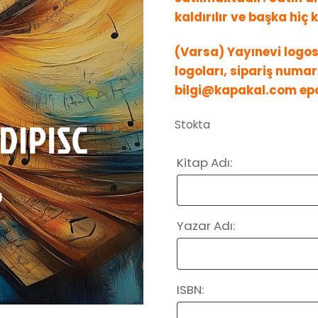
kaldırılır ve başka hiç
(Varsa) Yayınevi logos
logoları, sipariş numara
bilgi@kapakal.com epo
Stokta
Kitap Adı:
Yazar Adı:
ISBN: