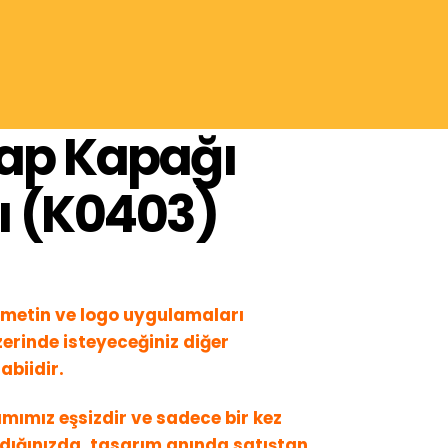
tap Kapağı
ı (K0403)
metin ve logo uygulamaları
erinde isteyeceğiniz diğer
abiidir.
mımız eşsizdir ve sadece bir kez
ldığınızda, tasarım anında satıştan