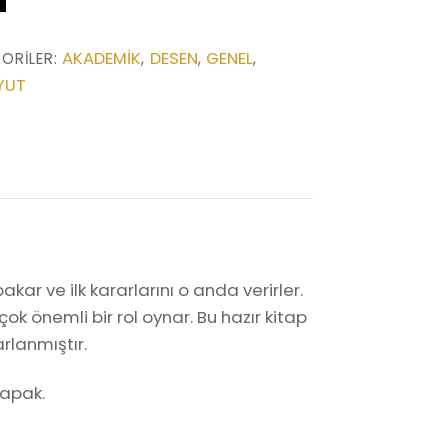
AKADEMIK
DESEN
GENEL
ORILER:
,
,
,
YUT
kar ve ilk kararlarını o anda verirler.
k önemli bir rol oynar. Bu hazır kitap
rlanmıştır.
kapak.