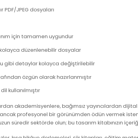
ır PDF/JPEG dosyaları
kullanım için tamamen uygundur
 kolayca düzenlenebilir dosyalar
u gibi detaylar kolayca değiştirilebilir
rafından özgün olarak hazırlanmıştır
il kullanılmıştır
ardan akademisyenlere, bağımsız yayıncılardan dijital i
an ancak profesyonel bir görünümden ödün vermek istem
er uzun süredir sektörde olun; bu tasarım kitabınızın içeri
zler, kısa hikâye derlemeleri, şiir kitapları, eğitim mat