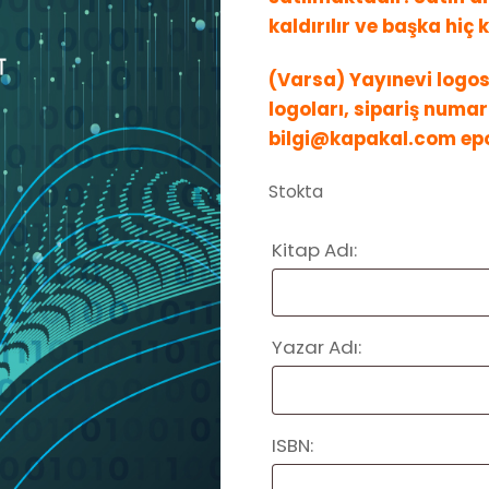
kaldırılır ve başka hiç
(Varsa) Yayınevi logos
logoları, sipariş numara
bilgi@kapakal.com epo
Stokta
Kitap Adı:
Yazar Adı:
ISBN: