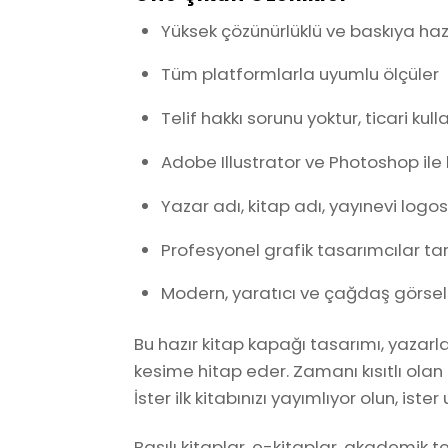
Yüksek çözünürlüklü ve baskıya haz
Tüm platformlarla uyumlu ölçüler
Telif hakkı sorunu yoktur, ticari 
Adobe Illustrator ve Photoshop ile
Yazar adı, kitap adı, yayınevi logos
Profesyonel grafik tasarımcılar ta
Modern, yaratıcı ve çağdaş görsel d
Bu hazır kitap kapağı tasarımı, yazarl
kesime hitap eder. Zamanı kısıtlı ol
İster ilk kitabınızı yayımlıyor olun, ist
Basılı kitaplar, e-kitaplar, akademik te