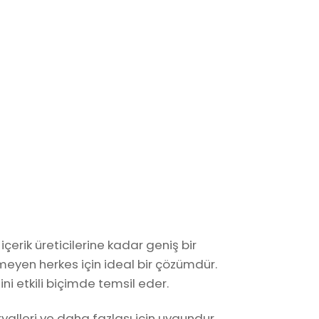
çerik üreticilerine kadar geniş bir
eyen herkes için ideal bir çözümdür.
ğini etkili biçimde temsil eder.
eryalleri ve daha fazlası için uygundur.