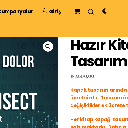
Cart
Dark
Search
Kampanyalar
Giriş
mode
Hazır Ki
Tasarım
₺
2.500,00
Kapak tasarımlarında 
ücretsizdir. Tasarım üz
değişiklikler ek ücrete t
Her kitap kapağı tasarı
satılmaktadır. Satın a