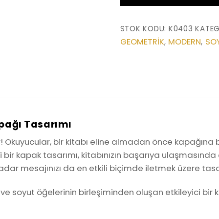
Kapağı
Tasarımı
STOK KODU:
K0403
KATEG
(K0403)
GEOMETRIK
MODERN
SO
,
,
adet
apağı Tasarımı
ar! Okuyucular, bir kitabı eline almadan önce kapağına ba
 bir kapak tasarımı, kitabınızın başarıya ulaşmasında ço
dar mesajınızı da en etkili biçimde iletmek üzere tasa
 soyut öğelerinin birleşiminden oluşan etkileyici bir 